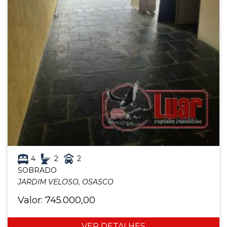
4
2
2
SOBRADO
JARDIM VELOSO, OSASCO
Valor: 745.000,00
VER DETALHES