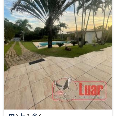
2
3
6