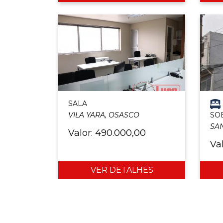
SALA
VILA YARA, OSASCO
SO
SAN
Valor: 490.000,00
Va
VER DETALHES