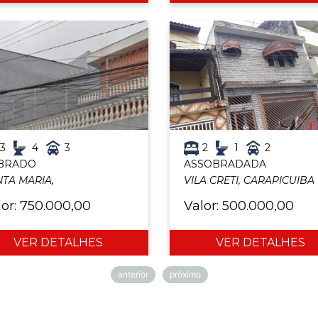
3
4
3
2
1
2
BRADO
ASSOBRADADA
TA MARIA,
VILA CRETI, CARAPICUIBA
lor: 750.000,00
Valor: 500.000,00
VER DETALHES
VER DETALHES
anterior
próximo