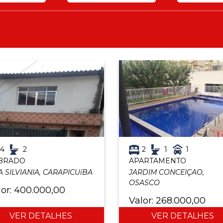
4
2
2
1
1
BRADO
APARTAMENTO
A SILVIANIA, CARAPICUíBA
JARDIM CONCEIÇAO,
OSASCO
lor: 400.000,00
Valor: 268.000,00
VER DETALHES
VER DETALHES