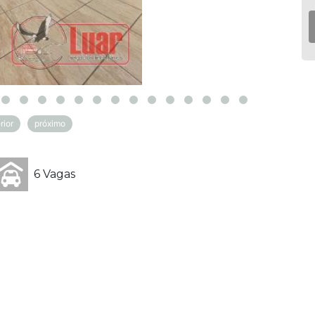
rior
próximo
6 Vagas