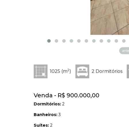
ante
2
1025 (m
)
2 Dormitórios
Venda - R$ 900.000,00
Dormitórios:
2
Banheiros:
3
Suítes:
2