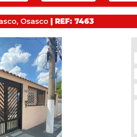
asco, Osasco
| REF: 7463