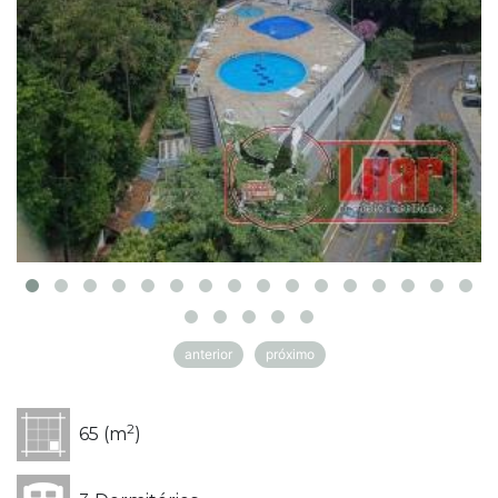
anterior
próximo
2
65 (m
)