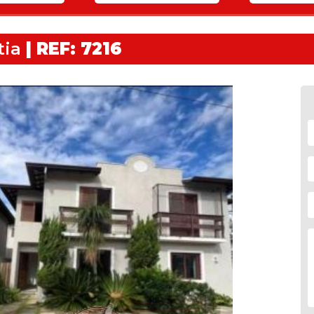
tia
| REF: 7216