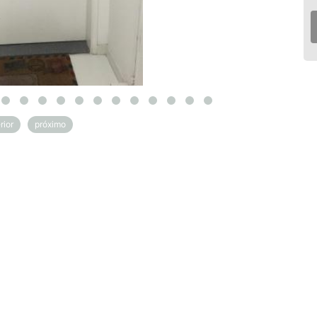
rior
próximo