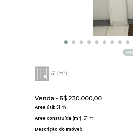
ante
2
51 (m
)
Venda - R$ 230.000,00
Área útil:
51 m²
Área construída (m²):
51 m²
Descrição do Imóvel: