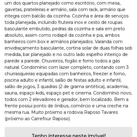
um dos quartos planejado como escritório, com mesa,
gavetas, prateleiras e armário, sala com rack, armário que
integra com balcão da cozinha. Cozinha e área de serviços
toda planejada, incluindo fruteira inox e cesto de roupas
basculante embutido, pedras da cozinha e sala em preto
absoluto, assim como rodapé da cozinha e pia, ambos
banheiros com box e armários planejados. Varanda com
envidraçamento basculante, cortina solar de duas folhas sob
medida, bar planejado e no outro lado espelho inteiriço de
parede a parede. Chuveiros, fogão e forno todos a gás
natural. Condomínio com lazer completo, contando com 3
churrasqueiras equipadas com banheiros, freezer e forno,
piscina adulto e infantil, salão de festas adulto e infantil,
salão de jogos, 3 quadras (2 de grama sintética), academia,
sauna, espaço kids, espaço pet e cinema. Condomínio novo,
todos com 2 elevadores e gerador, bem localizado. Bem a
frente possui ponto de ônibus, comércio e uma creche na
mesma rua. Muito próximo a rodovia Raposo Tavares
(próximo ao Carrefour Raposo).
Tenho interesse neste imóvel!