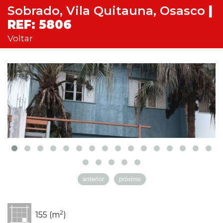
Sobrado, Vila Quitauna, Osasco
|
REF: 5806
Voltar
anterior
próximo
2
155 (m
)